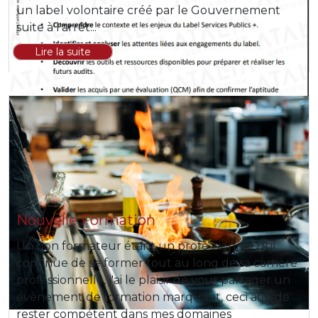
un label volontaire créé par le Gouvernement
suite à l'arrêt...
Lire la suite
Nouvelle Formation
Un bon formateur étant un professionnel qui
continue de se former tout au long de sa carrière
professionnelle, j'ai le plaisir de vous partager un
évènement de formation marquant, ceci afin de
rester compétent dans mes domaines